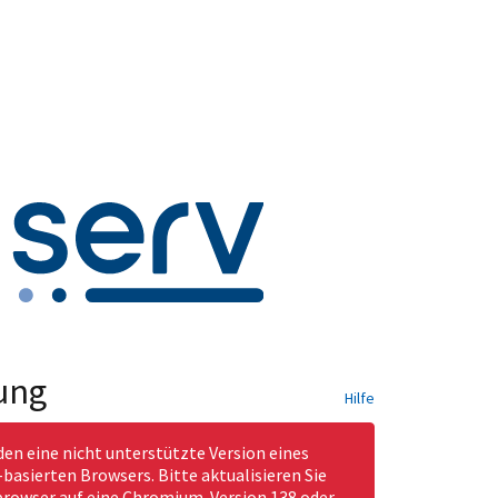
ung
Hilfe
den eine nicht unterstützte Version eines
asierten Browsers. Bitte aktualisieren Sie
rowser auf eine Chromium-Version 138 oder